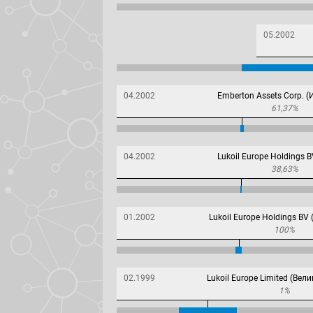
05.2002
04.2002
Emberton Assets Corp. 
61,37%
04.2002
Lukoil Europe Holdings B
38,63%
01.2002
Lukoil Europe Holdings BV
100%
02.1999
Lukoil Europe Limited (Вел
1%