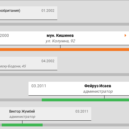
икобритания)
01.2002
.2000
мун. Кишинев
ул. Колумна, 92
04.2002
еску-Бодони, 45
03.2011
Фейруз Исаев
администратор
Виктор Жумбей
03.2011
администратор