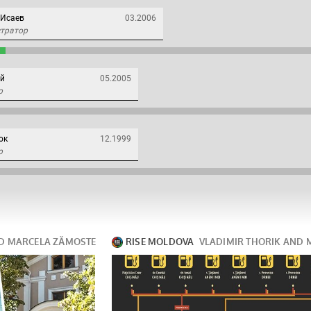
 Исаев
03.2006
тратор
ый
05.2005
р
юк
12.1999
р