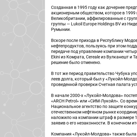
Созданная в 1995 году как дочернее пред
акционерным обществом, которое в 1999 г
Великобритании, аффилированные с группо
группы — Lukoil Europe Holdings BV из Нид
Румынии.
Вскоре после прихода в Республику Модо
нефтепродуктов, пользуясь при этом подд
передаче под управление компании четыр
Ekini из Комрата, Cereale из Вулканешт 
решение было отменено.
В тот же период правительство Чубука у
леев долга, который был у «Лукойл-Молдо
проведенной проверки Счетная палата уст
В начале 2000-х «Лукойл-Молдова» посте
«ARCH Petrol» или «СИМ-Лукойл». Со вре
Национальное агентство по защите конку
отечественном нефтяном рынке координир
наложило на компании штраф в размере 1
заявив о его незаконности. В конечном и
Компания «Лукойл-Молдова» также была 