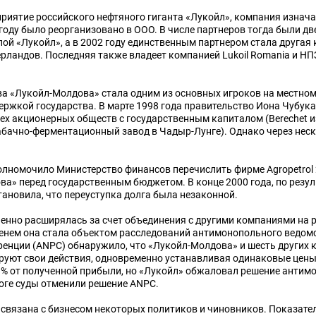
приятие российского нефтяного гиганта «Лукойл», компания изнач
оду было реорганизовано в ООО. В числе партнеров тогда были дв
й «Лукойл», а в 2002 году единственным партнером стала другая 
ерландов. Последняя также владеет компанией Lukoil Romania и НПЗ P
ва «Лукойл-Молдова» стала одним из основных игроков на местно
ержкой государства. В марте 1998 года правительство Иона Чубук
ех акционерных обществ с государственным капиталом (Berechet и
и Табачно-ферментационный завод в Чадыр-Лунге). Однако через нес
полномочило Министерство финансов перечислить фирме Agropetrol
ва» перед государственным бюджетом. В конце 2000 года, по резу
ановила, что переуступка долга была незаконной.
пенно расширялась за счет объединения с другими компаниями на р
менем она стала объектом расследований антимонопольного ведомс
ренции (ANPC) обнаружило, что «Лукойл-Молдова» и шесть других 
уют свои действия, одновременно устанавливая одинаковые цены
% от полученной прибыли, но «Лукойл» обжаловал решение антимо
тоге суды отменили решение ANPC.
связана с бизнесом некоторых политиков и чиновников. Показате