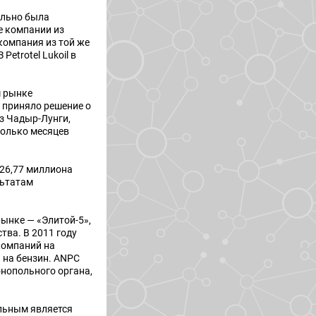
ально была
е компании из
компания из той же
etrotel Lukoil в
м рынке
а приняло решение о
з Чадыр-Лунги,
колько месяцев
 26,77 миллиона
льтатам
ынке — «Элитой-5»,
тва. В 2011 году
компаний на
 на бензин. ANPC
нопольного органа,
льным является