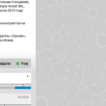
вочными станциями,
par Invest SRL,
осле 2019 года
осконтрактов на
группы «Лукойл».
уз Исаев,
dquarter
Proxy
04.2024