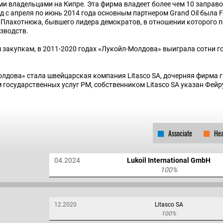
ыми владельцами на Кипре. Эта фирма владеет более чем 10 запра
 с апреля по июнь 2014 года основным партнером Grand Oil была Fin
Плахотнюка, бывшего лидера демократов, в отношении которого п
зводств.
 закупкам, в 2011-2020 годах «Лукойл-Молдова» выиграла сотни г
олдова» стала швейцарская компания Litasco SA, дочерняя фирма 
 государственных услуг РМ, собственником Litasco SA указан Фейр
Associate
Hea
04.2024
Lukoil International GmbH
100%
12.2020
Litasco SA
100%