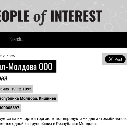
d: 23.10.25
йл-Молдова ООО
ния
дания:
19.12.1995
еспублика Молдова, Кишинев
600005897
ется на импорте и торговле нефтепродуктами для автомобильного
ляется одной из крупнейших в Республике Молдова.