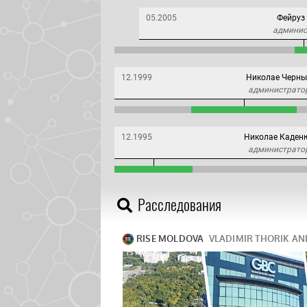
05.2005
Фейруз
админис
12.1999
Николае Черн
администрато
12.1995
Николае Каден
администрато
Расследования