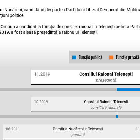
ui Nucăreni, candidând din partea Partidului Liberal Democrat din Moldov
iuni politice.
 Ombun a candidat la funcția de consilier raional în Telenești pe lista Par
019, a fost aleasă președintă a raionului Telenești.
Funcție publică
Funcție privată
11.2019
Consiliul Raional Telenești
președintă
10.2019
Consiliul Raionul Telenești
consilieră raională
06.2011
Primăria Nucăreni, r. Telenești
11
primară