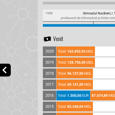
1998
Gimnaziul Nucăreni, r. 
profesoară de informatică și limba rom
Venit
2020
Total:
163.852,93
MDL
2019
Total:
128.756,00
MDL
2018
Total:
96.157,00
MDL
2017
Total:
69.151,00
MDL
2016
Total:
1.500,00
EUR
87.074,89
MD
2015
Total:
83.340,04
MDL