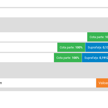
Cota parte:
1
Cota parte:
100%
Suprafața:
0,1
Cota parte:
100%
Suprafața:
0,191
n
Valoa