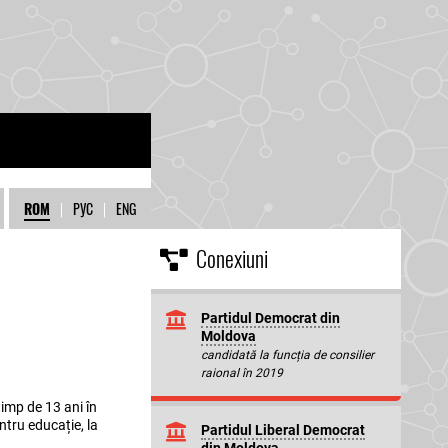
ROM
|
РУС
|
ENG
Conexiuni
Partidul Democrat din
Moldova
candidată la funcția de consilier
raional în 2019
timp de 13 ani în
ntru educație, la
Partidul Liberal Democrat