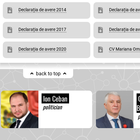
Declarația de avere 2014
Declarația de a
Declarația de avere 2017
Declarația de a
Declarația de avere 2020
CV Mariana O
back to top
Ion Ceban
C
politician
B
p