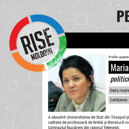
Profile update
Maria
politic
Data naște
Cetățenie:
A absolvit Universitatea de Stat din Tiraspol ș
calitate de profesoară de limbă și literatură r
Gimnaziul Nucăreni din raionul Telenești.