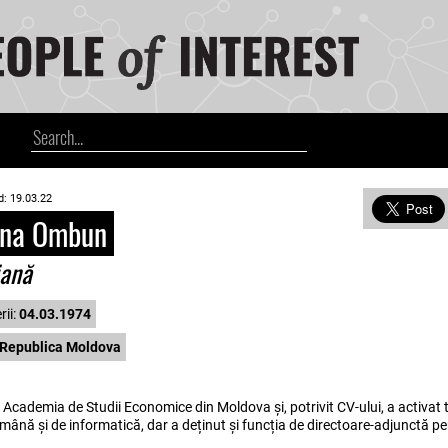
d: 19.03.22
na Ombun
iană
rii:
04.03.1974
Republica Moldova
i Academia de Studii Economice din Moldova și, potrivit CV-ului, a activat 
omână și de informatică, dar a deținut și funcția de directoare-adjunctă pe