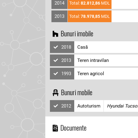
2014
Total:
82.812,86
MDL
2013
Total:
78.978,85
MDL
Bunuri imobile
2018
Casă
2013
Teren intravilan
1993
Teren agricol
Bunuri mobile
2012
Autoturism
Hyundai Tucso
Documente