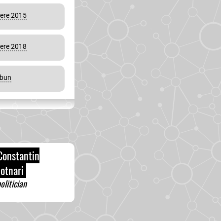
vere 2015
vere 2018
mbun
onstantin
otnari
olitician