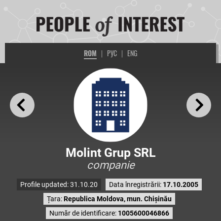
ROM
|
РУС
|
ENG
Molint Grup SRL
companie
Profile updated: 31.10.20
Data înregistrării:
17.10.2005
Țara:
Republica Moldova, mun. Chișinău
Număr de identificare:
1005600046866