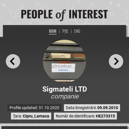
ROM
|
РУС
|
ENG
Sigmateli LTD
companie
Profile updated: 31.10.2020
Data înregistrării:
09.09.2010
Țara:
Cipru, Larnaca
Număr de identificare:
HE273315